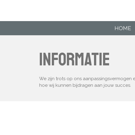
Ga
direct
naar
de
HOME
hoofdinhoud
Informatie
We zijn trots op ons aanpassingsvermogen en
hoe wij kunnen bijdragen aan jouw succes.